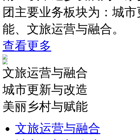
团主要业务板块为：城市
能、文旅运营与融合。
查看更多
文旅运营与融合
城市更新与改造
美丽乡村与赋能
文旅运营与融合