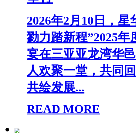
2026年2月10日
勠力踏新程”2025
宴在三亚亚龙湾华邑
人欢聚一堂，共同回
共绘发展...
READ MORE