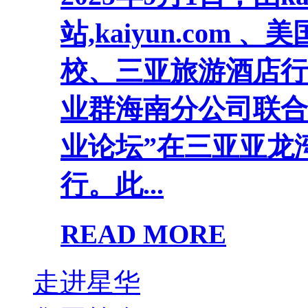
站,kaiyun.co
校、三亚旅游酒店行
业群海南分公司联合
业论坛”在三亚亚龙
行。此...
READ MORE
走进星华