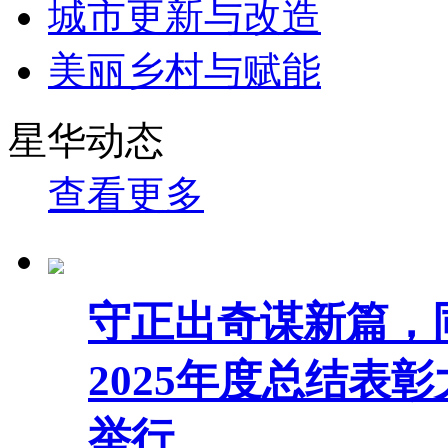
城市更新与改造
美丽乡村与赋能
星华动态
查看更多
守正出奇谋新篇，同
2025年度总结表彰
举行