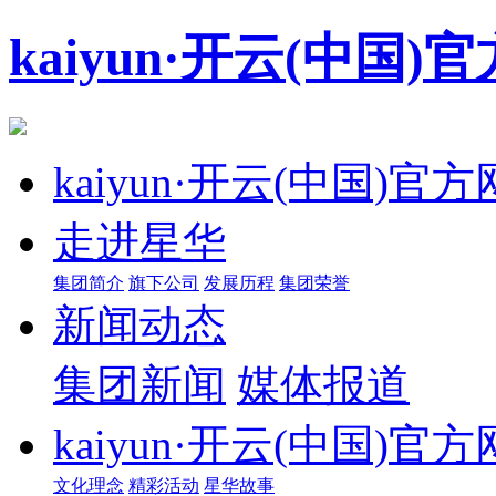
kaiyun·开云(中国)官方
kaiyun·开云(中国)官方网站
走进星华
集团简介
旗下公司
发展历程
集团荣誉
新闻动态
集团新闻
媒体报道
kaiyun·开云(中国)官方网站
文化理念
精彩活动
星华故事