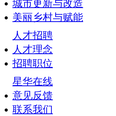
城市更新与改造
美丽乡村与赋能
人才招聘
人才理念
招聘职位
星华在线
意见反馈
联系我们