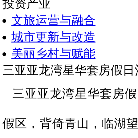
投资产业
文旅运营与融合
城市更新与改造
美丽乡村与赋能
三亚亚龙湾星华套房假日
三亚亚龙湾星华套房假
假区，背倚青山，临湖