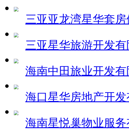
三亚亚龙湾星华套房
三亚星华旅游开发有
海南中田旅业开发有
海口星华房地产开发
海南星悦巢物业服务