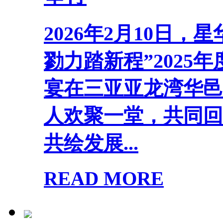
2026年2月10日
勠力踏新程”2025
宴在三亚亚龙湾华邑
人欢聚一堂，共同回
共绘发展...
READ MORE