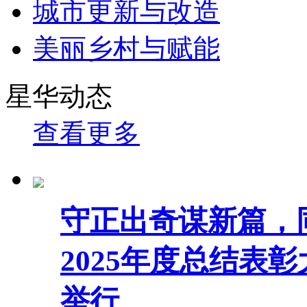
城市更新与改造
美丽乡村与赋能
星华动态
查看更多
守正出奇谋新篇，同
2025年度总结表彰
举行