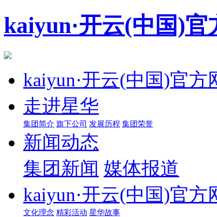
kaiyun·开云(中国)官方
kaiyun·开云(中国)官方网站
走进星华
集团简介
旗下公司
发展历程
集团荣誉
新闻动态
集团新闻
媒体报道
kaiyun·开云(中国)官方网站
文化理念
精彩活动
星华故事