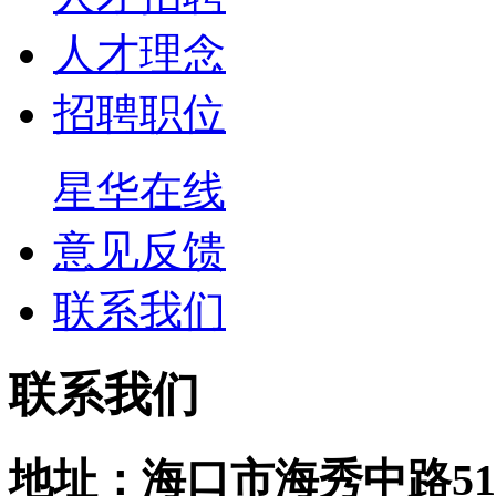
人才理念
招聘职位
星华在线
意见反馈
联系我们
联系我们
地址：海口市海秀中路51