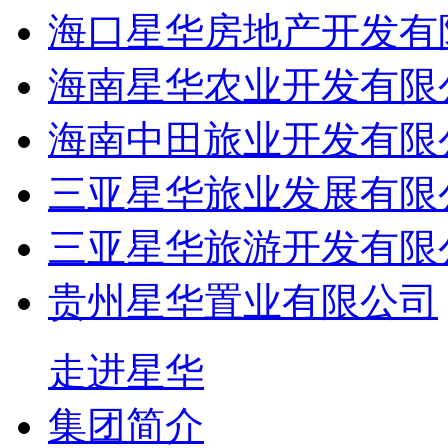
海口星华房地产开发有
海南星华农业开发有限
海南中田旅业开发有限
三亚星华旅业发展有限
三亚星华旅游开发有限
贵州星华置业有限公司
走进星华
集团简介